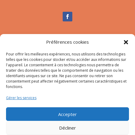
Nous contacter
Préférences cookies
Tél :
04.95.10.90.00
Pour offrir les meilleures expériences, nous utilisons des technologies
Mail
:
secretariat-mairie@afa.corsica
telles que les cookies pour stocker et/ou accéder aux informations sur
l'appareil. Le consentement à ces technologies nous permettra de
traiter des données telles que le comportement de navigation ou les
Adresse :
785 Strada d’Afà – Merria 20167 Afa
identifiants uniques sur ce site. Ne pas consentir ou retirer son
consentement peut affecter négativement certaines caractéristiques et
fonctions.
© 2023 Mairie d’Afa – Réalisation
SITEC
–
Plan du site
Gérer les services
–
Mention Légales
Accepter
Décliner