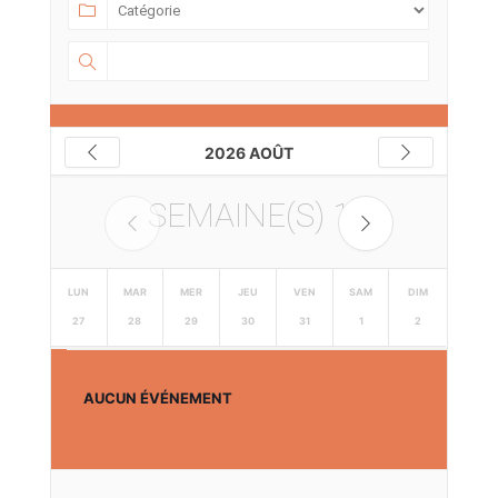
2026 AOÛT
SEMAINE(S)
1
LUN
MAR
MER
JEU
VEN
SAM
DIM
27
28
29
30
31
1
2
AUCUN ÉVÉNEMENT