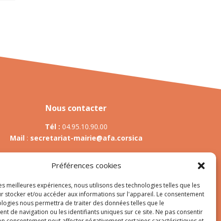
Nous contacter
Tél :
04.95.10.90.00
Mail
:
secretariat-mairie@afa.corsica
Préférences cookies
Adresse :
785 Strada d’Afà – Merria 20167 Afa
les meilleures expériences, nous utilisons des technologies telles que les
r stocker et/ou accéder aux informations sur l'appareil. Le consentement
ologies nous permettra de traiter des données telles que le
t de navigation ou les identifiants uniques sur ce site. Ne pas consentir
es
son consentement peut affecter négativement certaines caractéristiques et