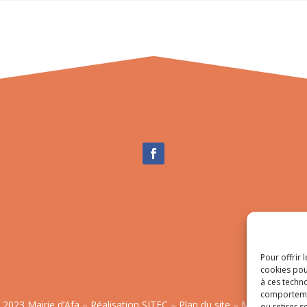
Pour offrir 
cookies pou
à ces techn
comportemen
 2023 Mairie d’Afa – Réalisation
SITEC
–
Plan du site
–
Mention Légal
ou retirer 