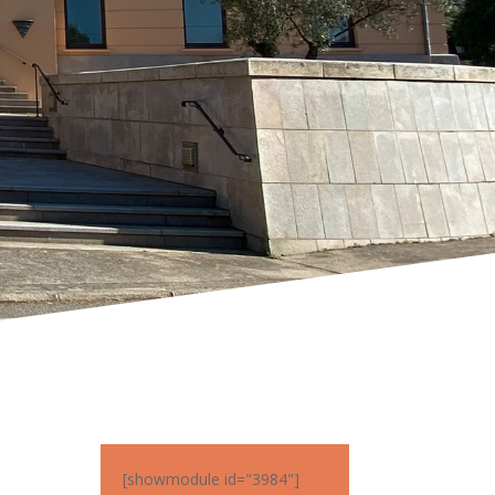
[showmodule id="3984"]