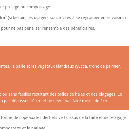
pour paillage ou compostage.
1m
³
(si besoin, les usagers sont invités à se regrouper entre voisins).
pour ne pas pénaliser
l’ensemble des bénéficiaires.
ntes, la paille et les végétaux filandreux (yucca, tronc de palmier,
u sans feuilles résultant des tailles de haies et des élagages. Le
a pas dépasser 10 cm et ne devra pas faire moins de 1cm.
orme de copeaux les déchets verts issus de la taille et de l’élagage.
compostage et le paillage.