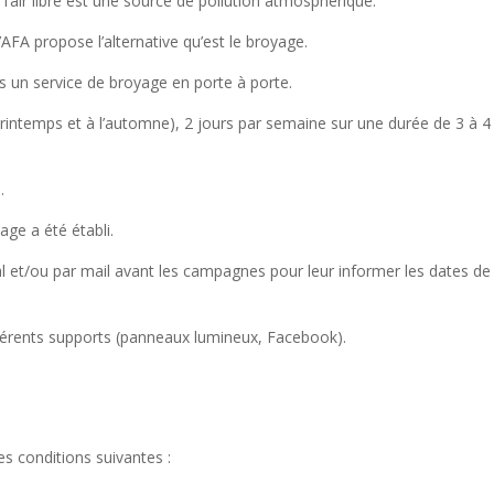
’air libre est une source de pollution atmosphérique.
AFA propose l’alternative qu’est le broyage.
s un service de broyage en porte à porte.
 printemps et à l’automne), 2 jours par semaine sur une durée de 3 à 4
.
age a été établi.
l et/ou par mail avant les campagnes pour leur informer les dates de
fférents supports (panneaux lumineux, Facebook).
es conditions suivantes :