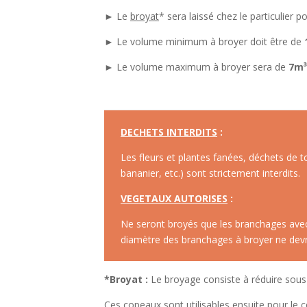
► Le
broyat
* sera laissé chez le particulier 
► Le volume minimum à broyer doit être de
► Le volume maximum à broyer sera de
7m
³
DECHETS INTERDITS
:
Les fleurs et plantes fanées, déchets de to
bananier, etc.) sont strictement interdits.
VEGETAUX AUTORISES
:
Ne seront broyés que les branchages avec o
diamètre des branchages à broyer ne devr
*Broyat :
Le broyage consiste à réduire sous f
Ces copeaux sont utilisables ensuite pour le 