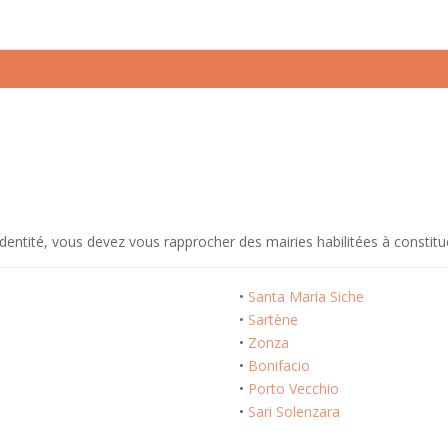
é
ntité, vous devez vous rapprocher des mairies habilitées à constituer
•
Santa Maria Siche
•
Sartène
•
Zonza
•
Bonifacio
•
Porto Vecchio
•
Sari Solenzara