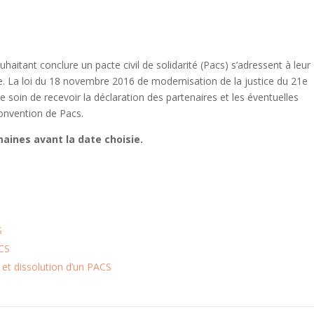
aitant conclure un pacte civil de solidarité (Pacs) s’adressent à leur
nce. La loi du 18 novembre 2016 de modernisation de la justice du 21e
il le soin de recevoir la déclaration des partenaires et les éventuelles
onvention de Pacs.
maines avant la date choisie.
S
ACS
n et dissolution d’un PACS