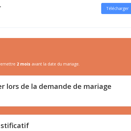
r
Télécharger
 remettre
2 mois
avant la date du mariage.
er lors de la demande de mariage
stificatif