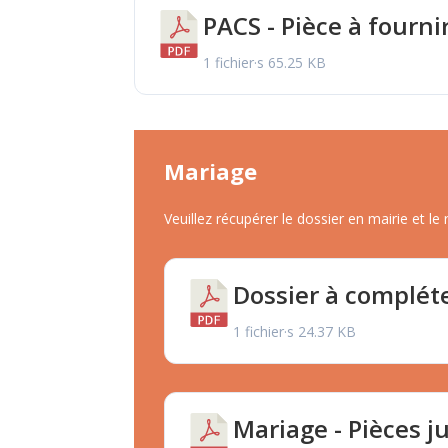
PACS - Pièce à fourni
1 fichier·s
65.25 KB
Mariage
Veuillez récupérer le dossier en mairie et le
Dossier à complét
1 fichier·s
24.37 KB
Mariage - Pièces ju