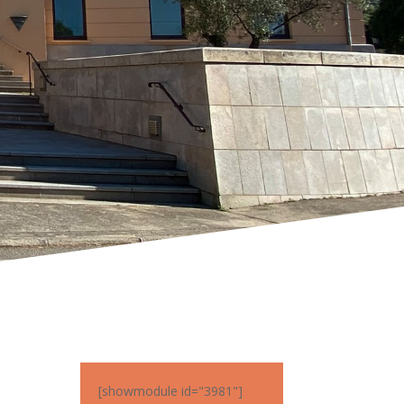
[showmodule id="3981"]