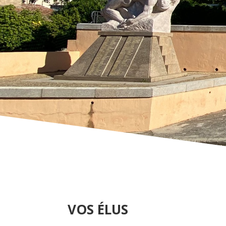
VOS ÉLUS