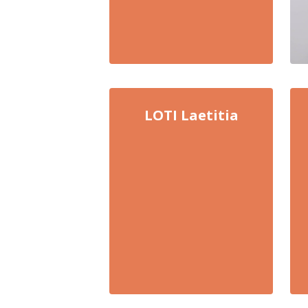
LOTI Laetitia