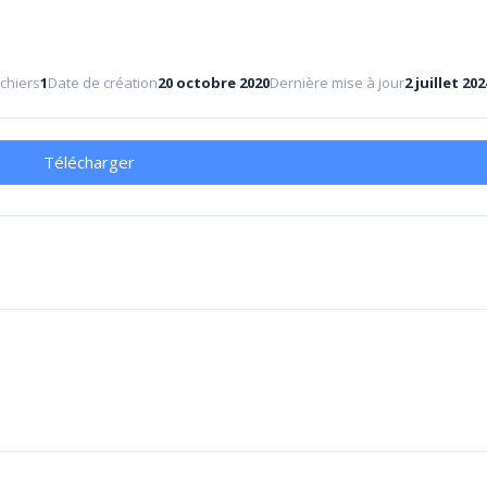
chiers
1
Date de création
20 octobre 2020
Dernière mise à jour
2 juillet 202
Télécharger