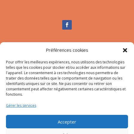
Nous contacter
Préférences cookies
Tél :
04.95.10.90.00
Mail
:
secretariat-mairie@afa.corsica
Pour offrir les meilleures expériences, nous utilisons des technologies
telles que les cookies pour stocker et/ou accéder aux informations sur
l'appareil. Le consentement à ces technologies nous permettra de
traiter des données telles que le comportement de navigation ou les
Adresse :
785 Strada d’Afà – Merria 20167 Afa
identifiants uniques sur ce site. Ne pas consentir ou retirer son
consentement peut affecter négativement certaines caractéristiques et
fonctions.
© 2023 Mairie d’Afa – Réalisation
SITEC
–
Plan du site
Gérer les services
–
Mention Légales
Accepter