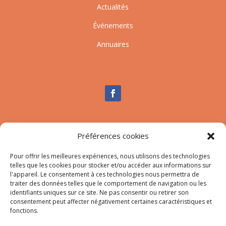
Actualités
Événements
Annuaires
Nous contacter
Préférences cookies
Tél :
04.95.10.90.00
Mail
:
secretariat-mairie@afa.corsica
Pour offrir les meilleures expériences, nous utilisons des technologies
telles que les cookies pour stocker et/ou accéder aux informations sur
l'appareil. Le consentement à ces technologies nous permettra de
traiter des données telles que le comportement de navigation ou les
Adresse :
785 Strada d’Afà – Merria 20167 Afa
identifiants uniques sur ce site. Ne pas consentir ou retirer son
consentement peut affecter négativement certaines caractéristiques et
fonctions.