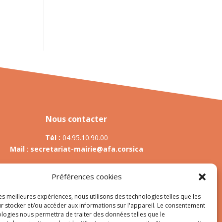
Nous contacter
Tél :
04.95.10.90.00
Mail
:
secretariat-mairie@afa.corsica
Préférences cookies
Adresse :
785 Strada d’Afà – Merria 20167 Afa
les meilleures expériences, nous utilisons des technologies telles que les
r stocker et/ou accéder aux informations sur l'appareil. Le consentement
ologies nous permettra de traiter des données telles que le