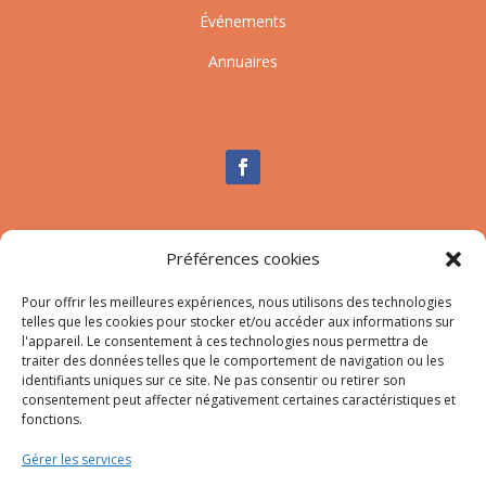
Événements
Annuaires
Nous contacter
Préférences cookies
Tél :
04.95.10.90.00
Mail
:
secretariat-mairie@afa.corsica
Pour offrir les meilleures expériences, nous utilisons des technologies
telles que les cookies pour stocker et/ou accéder aux informations sur
l'appareil. Le consentement à ces technologies nous permettra de
traiter des données telles que le comportement de navigation ou les
Adresse :
785 Strada d’Afà – Merria 20167 Afa
identifiants uniques sur ce site. Ne pas consentir ou retirer son
consentement peut affecter négativement certaines caractéristiques et
fonctions.
© 2023 Mairie d’Afa – Réalisation
SITEC
–
Plan du site
Gérer les services
–
Mention Légales