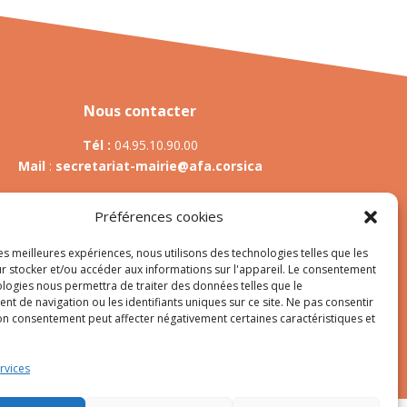
Nous contacter
Tél :
04.95.10.90.00
Mail
:
secretariat-mairie@afa.corsica
Préférences cookies
Adresse :
785 Strada d’Afà – Merria 20167 Afa
les meilleures expériences, nous utilisons des technologies telles que les
r stocker et/ou accéder aux informations sur l'appareil. Le consentement
ologies nous permettra de traiter des données telles que le
t de navigation ou les identifiants uniques sur ce site. Ne pas consentir
es
son consentement peut affecter négativement certaines caractéristiques et
rvices