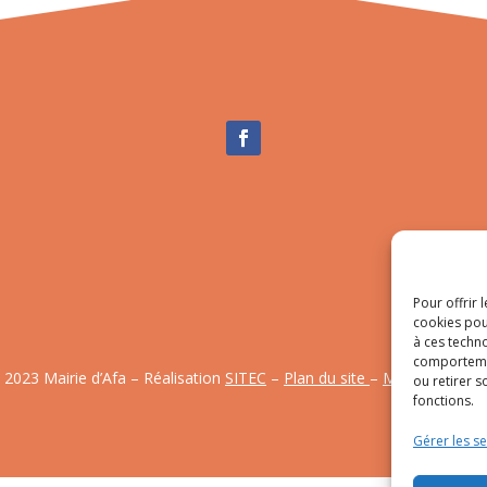
Pour offrir 
cookies pou
à ces techn
comportemen
 2023 Mairie d’Afa – Réalisation
SITEC
–
Plan du site
–
Mention Légal
ou retirer 
fonctions.
Gérer les se