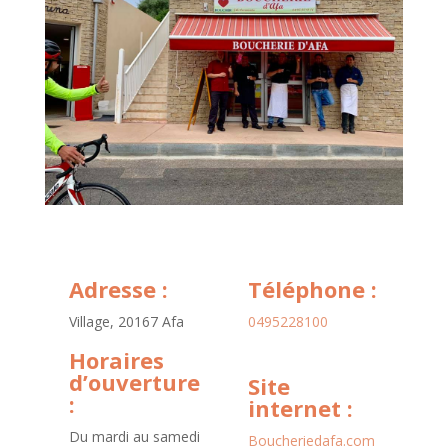
Adresse :
Téléphone :
Village, 20167 Afa
0495228100
Horaires
d’ouverture
Site
:
internet :
Du mardi au samedi
Boucheriedafa.com