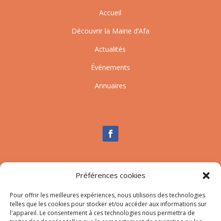
Accueil
Découvrir la Mairie d’Afa
Actualités
Événements
Annuaires
Nous contacter
Préférences cookies
Tél :
04.95.10.90.00
Mail
:
secretariat-mairie@afa.corsica
Pour offrir les meilleures expériences, nous utilisons des technologies
telles que les cookies pour stocker et/ou accéder aux informations sur
l'appareil. Le consentement à ces technologies nous permettra de