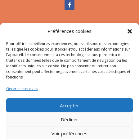
Nous contacter
Préférences cookies
Tél :
04.95.10.90.00
Mail
:
secretariat-mairie@afa.corsica
Pour offrir les meilleures expériences, nous utilisons des technologies
telles que les cookies pour stocker et/ou accéder aux informations sur
l'appareil. Le consentement à ces technologies nous permettra de
traiter des données telles que le comportement de navigation ou les
Adresse :
785 Strada d’Afà – Merria 20167 Afa
identifiants uniques sur ce site. Ne pas consentir ou retirer son
consentement peut affecter négativement certaines caractéristiques et
fonctions.
© 2023 Mairie d’Afa – Réalisation
SITEC
–
Plan du site
Gérer les services
–
Mention Légales
Accepter
Décliner
Voir préférences