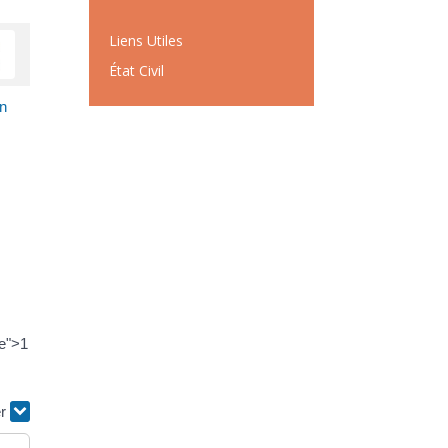
Liens Utiles
État Civil
un
ce">1
er