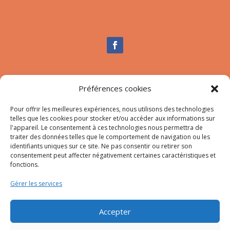
Nous contacter
Préférences cookies
Tél :
04.95.10.90.00
Pour offrir les meilleures expériences, nous utilisons des technologies
Mail
:
secretariat-mairie@afa.corsica
telles que les cookies pour stocker et/ou accéder aux informations sur
l'appareil. Le consentement à ces technologies nous permettra de
traiter des données telles que le comportement de navigation ou les
Adresse :
785 Strada d’Afà – Merria 20167 Afa
identifiants uniques sur ce site. Ne pas consentir ou retirer son
consentement peut affecter négativement certaines caractéristiques et
fonctions.
© 2023 Mairie d’Afa – Réalisation
SITEC
–
Plan du site
Gérer les services
–
Mention Légales
Accepter