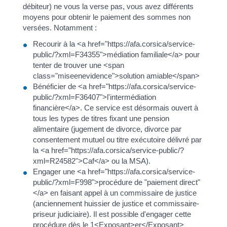
débiteur) ne vous la verse pas, vous avez différents
moyens pour obtenir le paiement des sommes non
versées. Notamment :
Recourir à la <a href="https://afa.corsica/service-
public/?xml=F34355">médiation familiale</a> pour
tenter de trouver une <span
class="miseenevidence">solution amiable</span>
Bénéficier de <a href="https://afa.corsica/service-
public/?xml=F36407">l'intermédiation
financière</a>. Ce service est désormais ouvert à
tous les types de titres fixant une pension
alimentaire (jugement de divorce, divorce par
consentement mutuel ou titre exécutoire délivré par
la <a href="https://afa.corsica/service-public/?
xml=R24582">Caf</a> ou la MSA).
Engager une <a href="https://afa.corsica/service-
public/?xml=F998">procédure de "paiement direct"
</a> en faisant appel à un commissaire de justice
(anciennement huissier de justice et commissaire-
priseur judiciaire). Il est possible d'engager cette
procédure dès le 1<Exposant>er</Exposant>