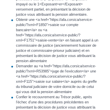
impayé ou le 1<Exposant>er</Exposant>
versement partiel, en présentant la décision de
justice vous attribuant la pension alimentaire.
Obtenir une <a href="https://afa.corsica/service-
public/?xml=F1850">saisie sur compte
bancaire</a> ou <a
href="https://afa.corsica/service-public/?
xml=F1751">saisie-vente</a> en faisant appel à un
commissaire de justice (anciennement huissier de
justice et commissaire-priseur judiciaire) et en
présentant la décision de justice vous attribuant la
pension alimentaire
Demander au <a href="https://afa.corsica/service-
public/?xml=R53985">juge de l'exécution</a> une
<a href="https://afa.corsica/service-public/?
xml=F115">saisie sur salaire</a> auprès du greffe
du tribunal judiciaire de votre domicile ou de celui
qui vous doit la pension alimentaire
Confier le recouvrement au Trésor public, après
l'échec d'une des procédures précédentes en
présentant la décision de justice vous attribuant la