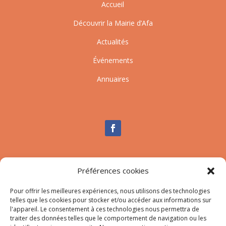
Accueil
Découvrir la Mairie d’Afa
Actualités
Événements
Annuaires
Nous contacter
Préférences cookies
Tél :
04.95.10.90.00
Pour offrir les meilleures expériences, nous utilisons des technologies
Mail
:
secretariat-mairie@afa.corsica
telles que les cookies pour stocker et/ou accéder aux informations sur
l'appareil. Le consentement à ces technologies nous permettra de
traiter des données telles que le comportement de navigation ou les
Adresse :
785 Strada d’Afà – Merria 20167 Afa