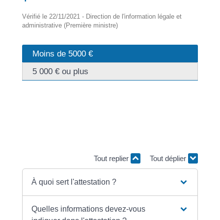
Vérifié le 22/11/2021 - Direction de l'information légale et
administrative (Première ministre)
Moins de 5000 €
5 000 € ou plus
En cas de succession inférieure à <span
class="valeur">5 000 €</span>, vous pouvez prouver
que vous êtes <a href="https://afa.corsica/service-
public/?xml=R12469">héritier</a> par une attestation
signée par tous les héritiers.
Tout replier
Tout déplier
À quoi sert l'attestation ?
Quelles informations devez-vous