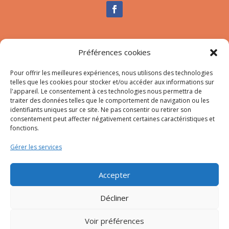
Nous contacter
Préférences cookies
Tél :
04.95.10.90.00
Mail
:
secretariat-mairie@afa.corsica
Pour offrir les meilleures expériences, nous utilisons des technologies
telles que les cookies pour stocker et/ou accéder aux informations sur
l'appareil. Le consentement à ces technologies nous permettra de
traiter des données telles que le comportement de navigation ou les
Adresse :
785 Strada d’Afà – Merria 20167 Afa
identifiants uniques sur ce site. Ne pas consentir ou retirer son
consentement peut affecter négativement certaines caractéristiques et
fonctions.
© 2023 Mairie d’Afa – Réalisation
SITEC
–
Plan du site
Gérer les services
–
Mention Légales
Accepter
Décliner
Voir préférences