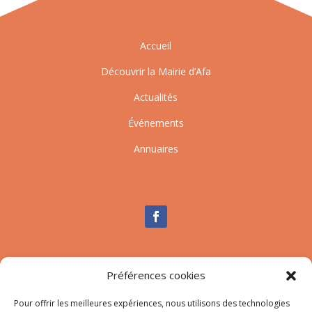
Accueil
Découvrir la Mairie d’Afa
Actualités
Événements
Annuaires
Nous contacter
Préférences cookies
Tél :
04.95.10.90.00
Pour offrir les meilleures expériences, nous utilisons des technologies
Mail
:
secretariat-mairie@afa.corsica