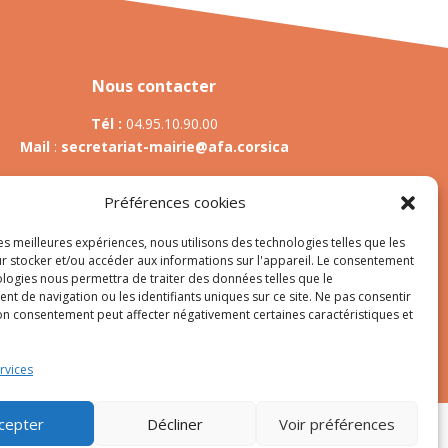
Nous contacter
Tél :
04.95.10.90.00
Mail
:
secretariat-mairie@afa.corsica
Préférences cookies
Adresse :
785 Strada d’Afà – Merria 20167 Afa
les meilleures expériences, nous utilisons des technologies telles que les
r stocker et/ou accéder aux informations sur l'appareil. Le consentement
ologies nous permettra de traiter des données telles que le
t de navigation ou les identifiants uniques sur ce site. Ne pas consentir
es
son consentement peut affecter négativement certaines caractéristiques et
rvices
cepter
Décliner
Voir préférences