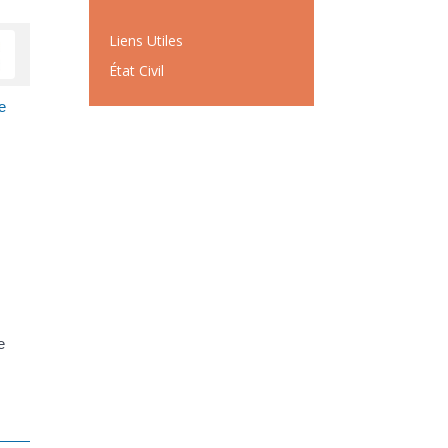
Liens Utiles
État Civil
e
u
e