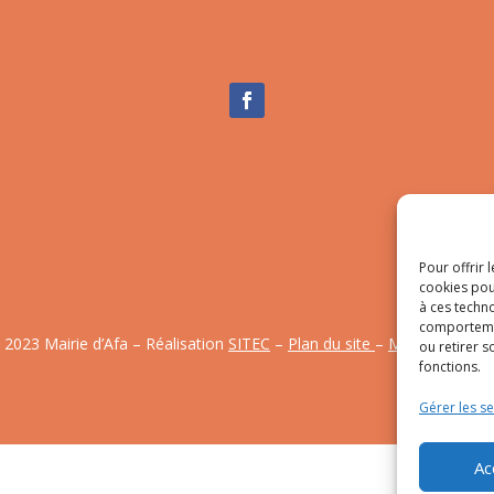
Pour offrir 
cookies pou
à ces techn
comportemen
 2023 Mairie d’Afa – Réalisation
SITEC
–
Plan du site
–
Mention Légal
ou retirer 
fonctions.
Gérer les se
Ac