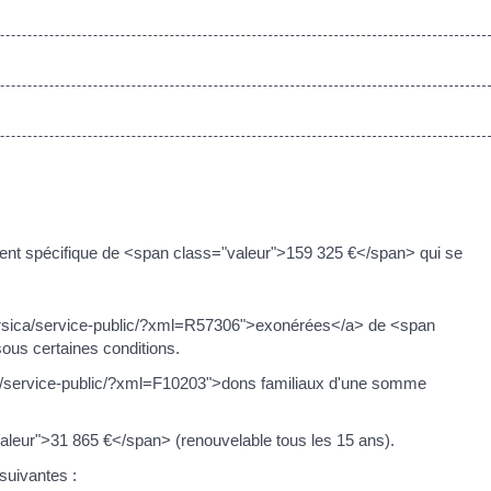
ent spécifique de <span class="valeur">159 325 €</span> qui se
.corsica/service-public/?xml=R57306">exonérées</a> de <span
ous certaines conditions.
sica/service-public/?xml=F10203">dons familiaux d'une somme
"valeur">31 865 €</span> (renouvelable tous les 15 ans).
suivantes :