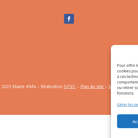
Pour offrir 
cookies pou
à ces techn
comportemen
 2023 Mairie d’Afa – Réalisation
SITEC
–
Plan du site
–
Mention Légal
ou retirer 
fonctions.
Gérer les se
Ac