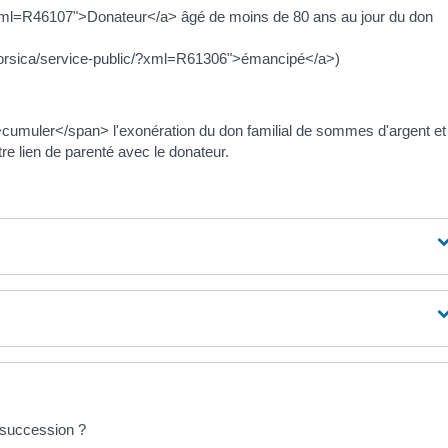
/?xml=R46107">Donateur</a> âgé de moins de 80 ans au jour du don
a.corsica/service-public/?xml=R61306">émancipé</a>)
muler</span> l'exonération du don familial de sommes d'argent et
tre lien de parenté avec le donateur.
e succession ?