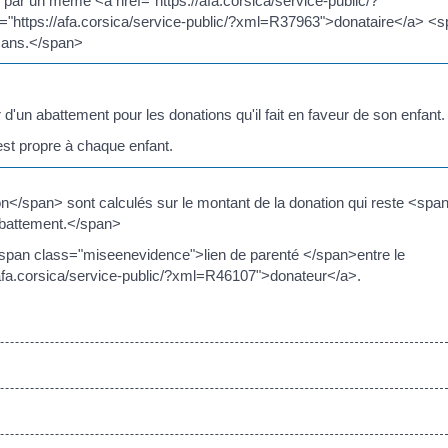
par un même <a href="https://afa.corsica/service-public/?
https://afa.corsica/service-public/?xml=R37963">donataire</a> <
 ans.</span>
d'un abattement pour les donations qu'il fait en faveur de son enfant.
est propre à chaque enfant.
n</span> sont calculés sur le montant de la donation qui reste <spa
abattement.</span>
 <span class="miseenevidence">lien de parenté </span>entre le
://afa.corsica/service-public/?xml=R46107">donateur</a>.