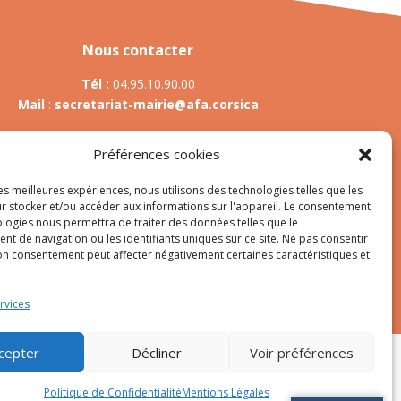
Nous contacter
Tél :
04.95.10.90.00
Mail
:
secretariat-mairie@afa.corsica
Préférences cookies
Adresse :
785 Strada d’Afà – Merria 20167 Afa
les meilleures expériences, nous utilisons des technologies telles que les
r stocker et/ou accéder aux informations sur l'appareil. Le consentement
ologies nous permettra de traiter des données telles que le
t de navigation ou les identifiants uniques sur ce site. Ne pas consentir
es
son consentement peut affecter négativement certaines caractéristiques et
rvices
cepter
Décliner
Voir préférences
Politique de Confidentialité
Mentions Légales