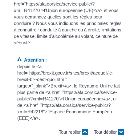
href="https://afa.corsica/service-public/?
xml=R41270">l'Union européenne (UE)</a> et vous
vous demandez quelles sont les règles pour
conduire ? Nous vous indiquons les principales règles
à connaître : conduite à gauche ou à droite, limitations
de vitesse, limite d'alcoolémie au volant, ceinture de
sécurité.
Attention :
depuis le <a
href="https://brexit.gouv.fr/sites/brexit/accueil/le-
brexit-br--cest-quoi.html"
target="_blank">Brexit</a>, le Royaume-Uni ne fait
plus partie de <a href="https://afa.corsica/service-
public/?xml=R41270">l'Union européenne</a>, ni
de <a href="https://afa.corsica/service-public/?
xml=R42218">l'Espace Économique Européen
(EEE)</a>.
Tout replier
Tout déplier