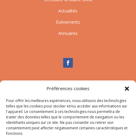
Actualités
Événements
Annuaires
Nous contacter
Préférences cookies
Tél :
04.95.10.90.00
Pour offrir les meilleures expériences, nous utilisons des technologies
Mail
:
secretariat-mairie@afa.corsica
telles que les cookies pour stocker et/ou accéder aux informations sur
l'appareil. Le consentement à ces technologies nous permettra de
traiter des données telles que le comportement de navigation ou les
Adresse :
785 Strada d’Afà – Merria 20167 Afa
identifiants uniques sur ce site. Ne pas consentir ou retirer son
consentement peut affecter négativement certaines caractéristiques et
fonctions.