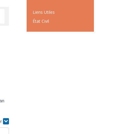
Liens Utiles
État Civil
pan
er