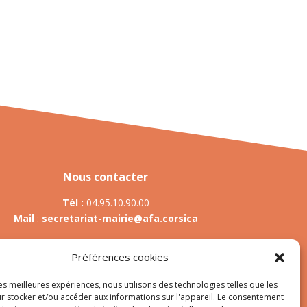
Nous contacter
Tél :
04.95.10.90.00
Mail
:
secretariat-mairie@afa.corsica
Préférences cookies
Adresse :
785 Strada d’Afà – Merria 20167 Afa
les meilleures expériences, nous utilisons des technologies telles que les
r stocker et/ou accéder aux informations sur l'appareil. Le consentement