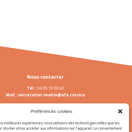
Nous contacter
Tél :
04.95.10.90.00
Mail
:
secretariat-mairie@afa.corsica
Préférences cookies
Adresse :
785 Strada d’Afà – Merria 20167 Afa
les meilleures expériences, nous utilisons des technologies telles que les
r stocker et/ou accéder aux informations sur l'appareil. Le consentement