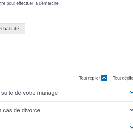
tre pour effectuer la démarche.
 habilité
>une carte bancaire</span> et utiliser <a
=R48788">FranceConnect</a>.
pareil photo numérique ou un smartphone ou une tablette avec fonc
Tout replier
Tout dépli
suite de votre mariage
 cas de divorce