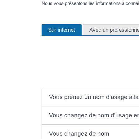
Nous vous présentons les informations à connaî
Sur internet
Avec un professionnel
Vous devez avoir <span class="miseenevidence"
href="https://afa.corsica/service-public/?xml
Vous devez également avoir un scanner ou un ap
photo pour effectuer la démarche.
Vous prenez un nom d'usage à la 
Vous changez de nom d'usage en
Vous changez de nom