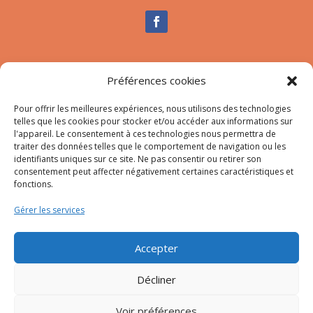
Nous contacter
Préférences cookies
Tél :
04.95.10.90.00
Pour offrir les meilleures expériences, nous utilisons des technologies
Mail
:
secretariat-mairie@afa.corsica
telles que les cookies pour stocker et/ou accéder aux informations sur
l'appareil. Le consentement à ces technologies nous permettra de
traiter des données telles que le comportement de navigation ou les
Adresse :
785 Strada d’Afà – Merria 20167 Afa
identifiants uniques sur ce site. Ne pas consentir ou retirer son
consentement peut affecter négativement certaines caractéristiques et
fonctions.
© 2023 Mairie d’Afa – Réalisation
SITEC
–
Plan du site
Gérer les services
–
Mention Légales
Accepter
Décliner
Voir préférences