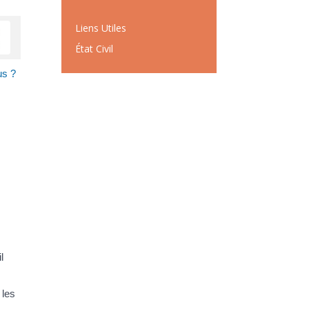
Liens Utiles
État Civil
us ?
l
 les