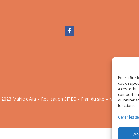
Pour offrir 
cookies pou
à ces techn
comportemen
 2023 Mairie d’Afa – Réalisation
SITEC
–
Plan du site
–
Mention Légal
ou retirer 
fonctions.
Gérer les se
Ac