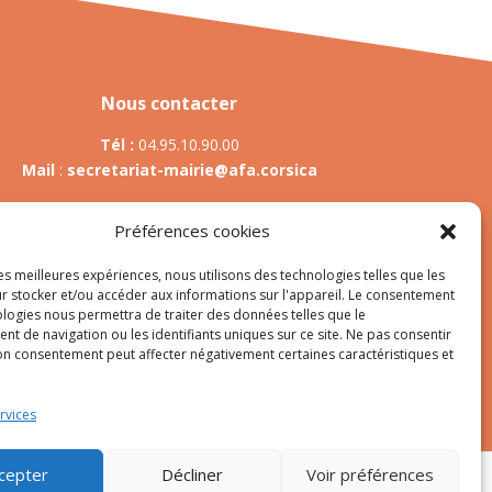
Nous contacter
Tél :
04.95.10.90.00
Mail
:
secretariat-mairie@afa.corsica
Préférences cookies
Adresse :
785 Strada d’Afà – Merria 20167 Afa
les meilleures expériences, nous utilisons des technologies telles que les
r stocker et/ou accéder aux informations sur l'appareil. Le consentement
ologies nous permettra de traiter des données telles que le
t de navigation ou les identifiants uniques sur ce site. Ne pas consentir
es
son consentement peut affecter négativement certaines caractéristiques et
rvices
cepter
Décliner
Voir préférences