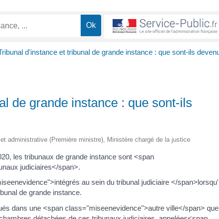
Tribunal d'instance et tribunal de grande instance : que sont-ils deven
nal de grande instance : que sont-ils
e et administrative (Première ministre), Ministère chargé de la justice
20, les tribunaux de grande instance sont <span
unaux judiciaires</span>.
seenevidence">intégrés au sein du tribunal judiciaire </span>lorsqu'i
ribunal de grande instance.
ués dans une <span class="miseenevidence">autre ville</span> que
 chambres détachées de ces tribunaux judiciaires, appelées<span