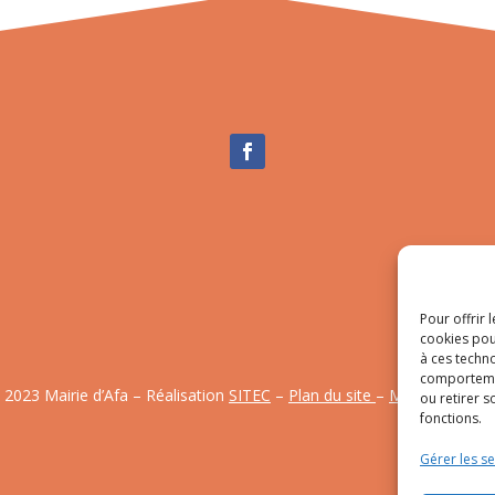
Pour offrir 
cookies pou
à ces techn
comportemen
 2023 Mairie d’Afa – Réalisation
SITEC
–
Plan du site
–
Mention Légal
ou retirer 
fonctions.
Gérer les se