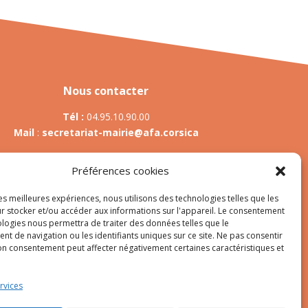
Nous contacter
Tél :
04.95.10.90.00
Mail
:
secretariat-mairie@afa.corsica
Préférences cookies
Adresse :
785 Strada d’Afà – Merria 20167 Afa
les meilleures expériences, nous utilisons des technologies telles que les
r stocker et/ou accéder aux informations sur l'appareil. Le consentement
ologies nous permettra de traiter des données telles que le
t de navigation ou les identifiants uniques sur ce site. Ne pas consentir
es
son consentement peut affecter négativement certaines caractéristiques et
rvices