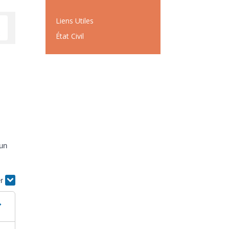
Liens Utiles
État Civil
 un
er