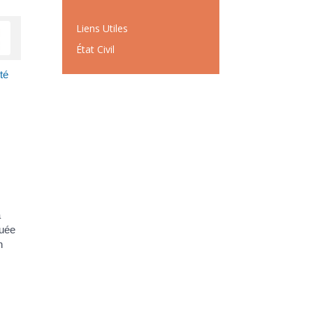
Liens Utiles
État Civil
té
a
quée
n