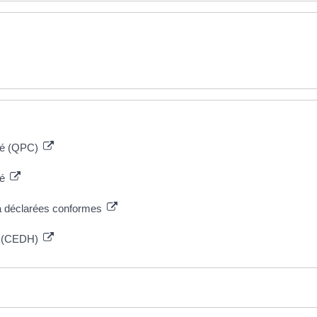
lité (QPC)
té
éjà déclarées conformes
e (CEDH)