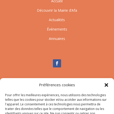
Accueil
Découvrir la Mairie d’Afa
Actualités
Événements
Annuaires
Nous contacter
Préférences cookies
Tél :
04.95.10.90.00
Pour offrir les meilleures expériences, nous utilisons des technologies
Mail
:
secretariat-mairie@afa.corsica
telles que les cookies pour stocker et/ou accéder aux informations sur
l'appareil. Le consentement à ces technologies nous permettra de
traiter des données telles que le comportement de navigation ou les
Adresse :
785 Strada d’Afà – Merria 20167 Afa
identifiants uniques sur ce site. Ne pas consentir ou retirer son