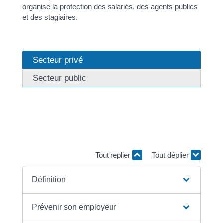
organise la protection des salariés, des agents publics
et des stagiaires.
Secteur privé
Secteur public
Dans le secteur privé, vous avez plusieurs types de
recours pour vous défendre contre le harcèlement
moral. Votre employeur a l'obligation de mener des
actions de prévention contre de tels comportements.
Tout replier
Tout déplier
Définition
Prévenir son employeur