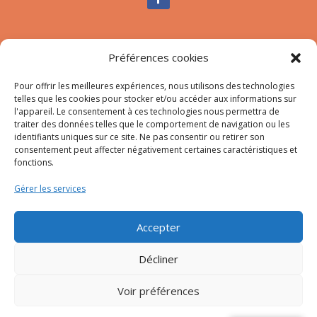
Nous contacter
Préférences cookies
Tél :
04.95.10.90.00
Mail
:
secretariat-mairie@afa.corsica
Pour offrir les meilleures expériences, nous utilisons des technologies
telles que les cookies pour stocker et/ou accéder aux informations sur
l'appareil. Le consentement à ces technologies nous permettra de
traiter des données telles que le comportement de navigation ou les
Adresse :
785 Strada d’Afà – Merria 20167 Afa
identifiants uniques sur ce site. Ne pas consentir ou retirer son
consentement peut affecter négativement certaines caractéristiques et
fonctions.
© 2023 Mairie d’Afa – Réalisation
SITEC
–
Plan du site
Gérer les services
–
Mention Légales
Accepter
Décliner
Voir préférences