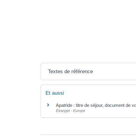
Si votre conjoint se trouve dans une de ces 3 s
droits au RSA.
Impact sur le montant forfaitaire
Le conjoint étranger est pris en compte dans la 
Sa présence fait donc augmenter le montant forf
Textes de référence
Et aussi
Apatride : titre de séjour, document de 
Étranger - Europe