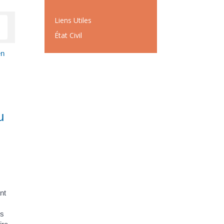
Liens Utiles
État Civil
en
u
nt
us