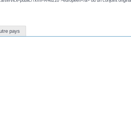
sica/service-public/?xml=R46210">européen</a> ou un conjoint origina
autre pays
 le montant forfaitaire et l'ensemble des ressources prises en compt
l=R1046">foyer</a>.
s auprès de la <a href="https://afa.corsica/service-public/?
//afa.corsica/service-public/?xml=R24583">MSA</a>) s'il se trouve 
France
avail ou en formation professionnelle ou était sans emploi (et inscrit à Pô
SA
ublic/?xml=F2651">droit de séjour en France</a> et il y vit depuis au