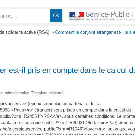
e solidarité active (RSA)
>
Comment le conjoint étranger est-il pris 
r est-il pris en compte dans le calcul d
e et administrative (Première ministre)
ui vous vivez (époux, concubin ou partenaire de <a
R45368">Pacs</a> étranger) sont prises en compte dans le calcul du
e-public/?xml=R24554">RSA</a>, sous certaines conditions. Le monta
s://afa.corsica/service-public/?xml=R45021">forfaitaire</a>) dépend
ps://afa.corsica/service-public/?xml=R1046">foyer</a>, selon que vo