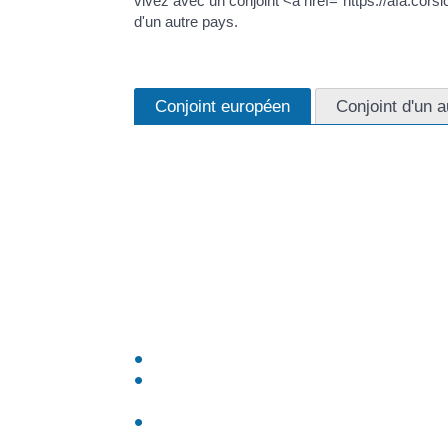
vivez avec un conjoint <a href="https://afa.cor
d'un autre pays.
Conjoint européen
Conjoint d'un 
Principe
Le montant du RSA est égal à la différence entre
<a href="https://afa.corsica/service-public/?xm
Impact sur les ressources du foyer
Le conjoint européen doit déclarer ses ressource
xml=R24582">Caf</a> (ou de la <a href="https:
l'une des situations suivantes :
Il a une activité professionnelle déclarée en 
Il exerçait cette activité, était en arrêt de tr
emploi) au moment de votre demande de R
Il a un <a href="https://afa.corsica/service-p
moins 3 mois à la date de la demande