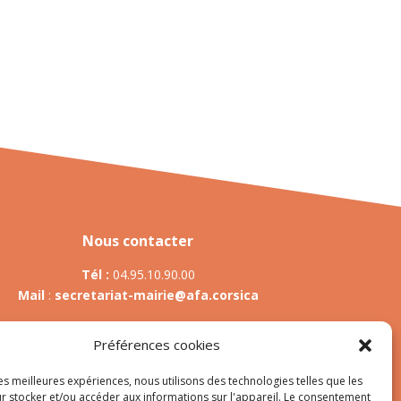
Nous contacter
Tél :
04.95.10.90.00
Mail
:
secretariat-mairie@afa.corsica
Préférences cookies
Adresse :
785 Strada d’Afà – Merria 20167 Afa
les meilleures expériences, nous utilisons des technologies telles que les
r stocker et/ou accéder aux informations sur l'appareil. Le consentement