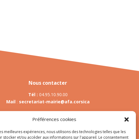
Nous contacter
Tél :
04.95.10.90.00
Mail
:
secretariat-mairie@afa.corsica
Préférences cookies
Adresse :
785 Strada d’Afà – Merria 20167 Afa
les meilleures expériences, nous utilisons des technologies telles que les
r stocker et/ou accéder aux informations sur l'appareil. Le consentement