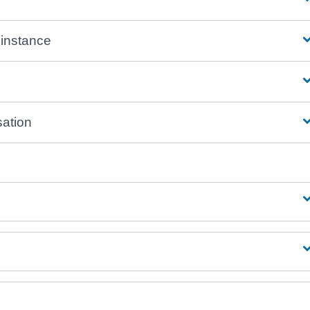
 instance
sation