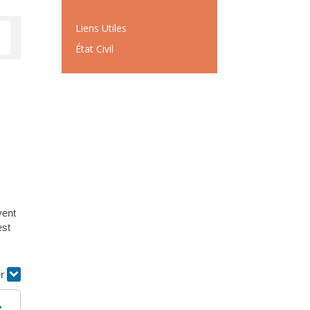
Liens Utiles
État Civil
vent
est
er