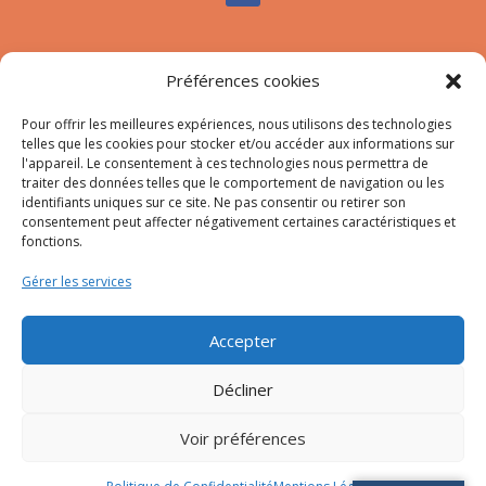
Nous contacter
Préférences cookies
Tél :
04.95.10.90.00
Pour offrir les meilleures expériences, nous utilisons des technologies
Mail
:
secretariat-mairie@afa.corsica
telles que les cookies pour stocker et/ou accéder aux informations sur
l'appareil. Le consentement à ces technologies nous permettra de
traiter des données telles que le comportement de navigation ou les
Adresse :
785 Strada d’Afà – Merria 20167 Afa
identifiants uniques sur ce site. Ne pas consentir ou retirer son
consentement peut affecter négativement certaines caractéristiques et
fonctions.
© 2023 Mairie d’Afa – Réalisation
SITEC
–
Plan du site
Gérer les services
–
Mention Légales
Accepter
Décliner
Voir préférences