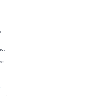
u
ect
une