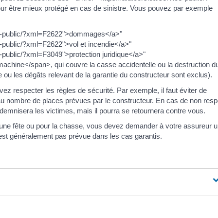
 être mieux protégé en cas de sinistre. Vous pouvez par exemple
vice-public/?xml=F2622">dommages</a>"
ce-public/?xml=F2622">vol et incendie</a>"
e-public/?xml=F3049">protection juridique</a>"
achine</span>, qui couvre la casse accidentelle ou la destruction d
re ou les dégâts relevant de la garantie du constructeur sont exclus).
ez respecter les règles de sécurité. Par exemple, il faut éviter de
u nombre de places prévues par le constructeur. En cas de non resp
indemnisera les victimes, mais il pourra se retournera contre vous.
r une fête ou pour la chasse, vous devez demander à votre assureur 
 n'est généralement pas prévue dans les cas garantis.