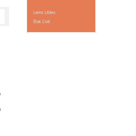
Liens Utiles
État Civil
a
u