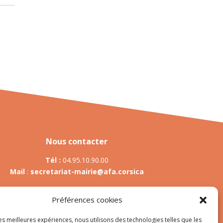
Nous contacter
Tél :
04.95.10.90.00
Mail
:
secretariat-mairie@afa.corsica
Préférences cookies
Adresse :
785 Strada d’Afà – Merria 20167 Afa
les meilleures expériences, nous utilisons des technologies telles que les