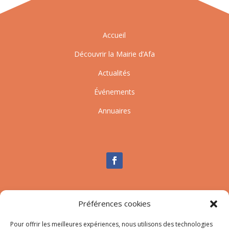
Accueil
Découvrir la Mairie d’Afa
Actualités
Événements
Annuaires
Nous contacter
Préférences cookies
Tél :
04.95.10.90.00
Pour offrir les meilleures expériences, nous utilisons des technologies
Mail
:
secretariat-mairie@afa.corsica