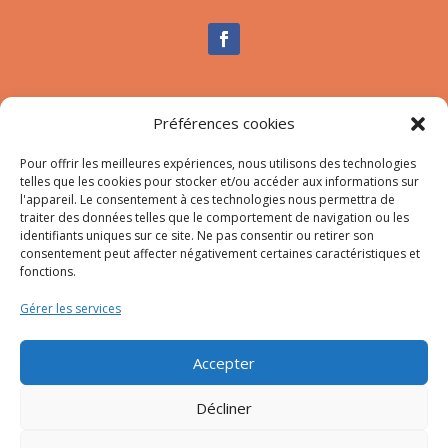
Nous contacter
Préférences cookies
Tél :
04.95.10.90.00
Mail
:
secretariat-mairie@afa.corsica
Pour offrir les meilleures expériences, nous utilisons des technologies
telles que les cookies pour stocker et/ou accéder aux informations sur
l'appareil. Le consentement à ces technologies nous permettra de
traiter des données telles que le comportement de navigation ou les
Adresse :
785 Strada d’Afà – Merria 20167 Afa
identifiants uniques sur ce site. Ne pas consentir ou retirer son
consentement peut affecter négativement certaines caractéristiques et
fonctions.
© 2023 Mairie d’Afa – Réalisation
SITEC
–
Plan du site
Gérer les services
–
Mention Légales
Accepter
Décliner