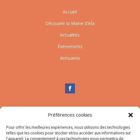
Accueil
Découvrir la Mairie d’Afa
Actualités
Événements
Annuaires
Nous contacter
Préférences cookies
Tél :
04.95.10.90.00
Pour offrir les meilleures expériences, nous utilisons des technologies
Mail
:
secretariat-mairie@afa.corsica
telles que les cookies pour stocker et/ou accéder aux informations sur
l'appareil. Le consentement à ces technologies nous permettra de