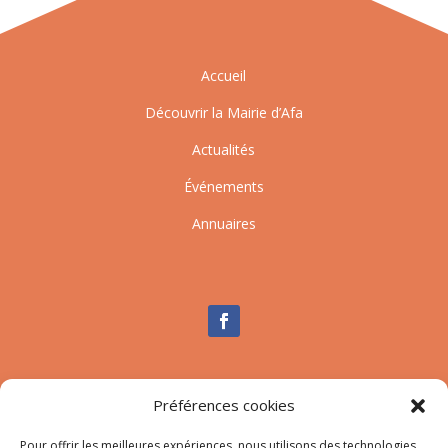
Accueil
Découvrir la Mairie d’Afa
Actualités
Événements
Annuaires
Nous contacter
Préférences cookies
Tél :
04.95.10.90.00
Mail
:
secretariat-mairie@afa.corsica
Pour offrir les meilleures expériences, nous utilisons des technologies