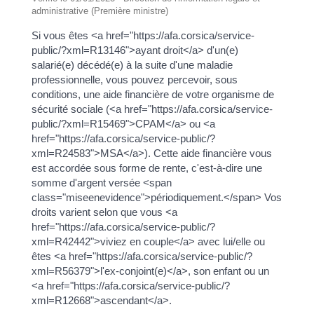
administrative (Première ministre)
Si vous êtes <a href="https://afa.corsica/service-
public/?xml=R13146">ayant droit</a> d'un(e)
salarié(e) décédé(e) à la suite d'une maladie
professionnelle, vous pouvez percevoir, sous
conditions, une aide financière de votre organisme de
sécurité sociale (<a href="https://afa.corsica/service-
public/?xml=R15469">CPAM</a> ou <a
href="https://afa.corsica/service-public/?
xml=R24583">MSA</a>). Cette aide financière vous
est accordée sous forme de rente, c'est-à-dire une
somme d'argent versée <span
class="miseenevidence">périodiquement.</span> Vos
droits varient selon que vous <a
href="https://afa.corsica/service-public/?
xml=R42442">viviez en couple</a> avec lui/elle ou
êtes <a href="https://afa.corsica/service-public/?
xml=R56379">l'ex-conjoint(e)</a>, son enfant ou un
<a href="https://afa.corsica/service-public/?
xml=R12668">ascendant</a>.