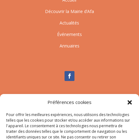
Découvrir la Mairie d’Afa
Actualités
Événements
Annuaires
Nous contacter
Préférences cookies
Tél :
04.95.10.90.00
Mail
:
secretariat-mairie@afa.corsica
Pour offrir les meilleures expériences, nous utilisons des technologies
telles que les cookies pour stocker et/ou accéder aux informations sur
l'appareil. Le consentement à ces technologies nous permettra de
traiter des données telles que le comportement de navigation ou les
Adresse :
785 Strada d’Afà – Merria 20167 Afa
identifiants uniques sur ce site. Ne pas consentir ou retirer son