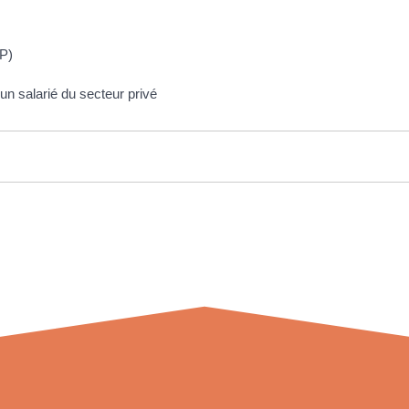
2P)
n salarié du secteur privé