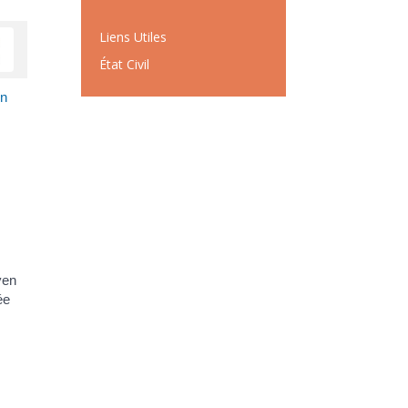
Liens Utiles
État Civil
en
yen
ée