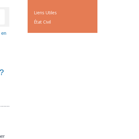
Liens Utiles
État Civil
 en
 ?
her