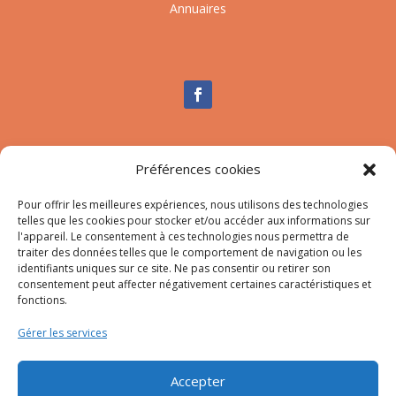
Annuaires
Nous contacter
Préférences cookies
Tél :
04.95.10.90.00
Pour offrir les meilleures expériences, nous utilisons des technologies
Mail
:
secretariat-mairie@afa.corsica
telles que les cookies pour stocker et/ou accéder aux informations sur
l'appareil. Le consentement à ces technologies nous permettra de
traiter des données telles que le comportement de navigation ou les
Adresse :
785 Strada d’Afà – Merria 20167 Afa
identifiants uniques sur ce site. Ne pas consentir ou retirer son
consentement peut affecter négativement certaines caractéristiques et
fonctions.
© 2023 Mairie d’Afa – Réalisation
SITEC
–
Plan du site
Gérer les services
–
Mention Légales
Accepter