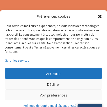
Nous contacter
Préférences cookies
Tél :
04.95.10.90.00
Pour offrir les meilleures expériences, nous utilisons des technologies
Mail
:
secretariat-mairie@afa.corsica
telles que les cookies pour stocker et/ou accéder aux informations sur
l'appareil. Le consentement à ces technologies nous permettra de
traiter des données telles que le comportement de navigation ou les
Adresse :
785 Strada d’Afà – Merria 20167 Afa
identifiants uniques sur ce site. Ne pas consentir ou retirer son
consentement peut affecter négativement certaines caractéristiques et
fonctions.
© 2023 Mairie d’Afa – Réalisation
SITEC
–
Plan du site
Gérer les services
–
Mention Légales
Accepter
Décliner
Voir préférences
Politique de Confidentialité
Mentions Légales