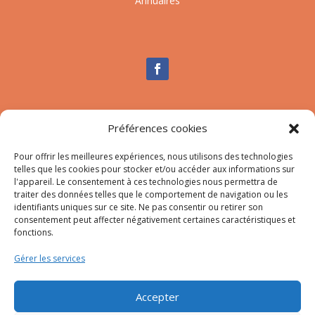
Annuaires
Nous contacter
Préférences cookies
Tél :
04.95.10.90.00
Pour offrir les meilleures expériences, nous utilisons des technologies
Mail
:
secretariat-mairie@afa.corsica
telles que les cookies pour stocker et/ou accéder aux informations sur
l'appareil. Le consentement à ces technologies nous permettra de
traiter des données telles que le comportement de navigation ou les
Adresse :
785 Strada d’Afà – Merria 20167 Afa
identifiants uniques sur ce site. Ne pas consentir ou retirer son
consentement peut affecter négativement certaines caractéristiques et
fonctions.
© 2023 Mairie d’Afa – Réalisation
SITEC
–
Plan du site
Gérer les services
–
Mention Légales
Accepter