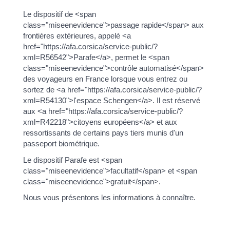
Le dispositif de <span
class="miseenevidence">passage rapide</span> aux
frontières extérieures, appelé <a
href="https://afa.corsica/service-public/?
xml=R56542">Parafe</a>, permet le <span
class="miseenevidence">contrôle automatisé</span>
des voyageurs en France lorsque vous entrez ou
sortez de <a href="https://afa.corsica/service-public/?
xml=R54130">l'espace Schengen</a>. Il est réservé
aux <a href="https://afa.corsica/service-public/?
xml=R42218">citoyens européens</a> et aux
ressortissants de certains pays tiers munis d'un
passeport biométrique.
Le dispositif Parafe est <span
class="miseenevidence">facultatif</span> et <span
class="miseenevidence">gratuit</span>.
Nous vous présentons les informations à connaître.