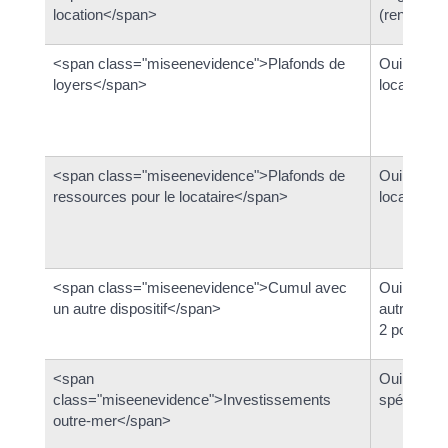
location</span>
(renouvela
<span class="miseenevidence">Plafonds de
Oui, différ
loyers</span>
localisati
<span class="miseenevidence">Plafonds de
Oui, différ
ressources pour le locataire</span>
localisati
<span class="miseenevidence">Cumul avec
Oui avec 
un autre dispositif</span>
autre loge
2 pour un
<span
Oui, avec 
class="miseenevidence">Investissements
spécifique
outre-mer</span>