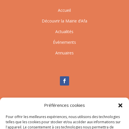
Accueil
Découvrir la Mairie d’Afa
Actualités
Événements
Annuaires
Nous contacter
Préférences cookies
Tél :
04.95.10.90.00
Pour offrir les meilleures expériences, nous utilisons des technologies
Mail
:
secretariat-mairie@afa.corsica
telles que les cookies pour stocker et/ou accéder aux informations sur
l'appareil. Le consentement à ces technologies nous permettra de