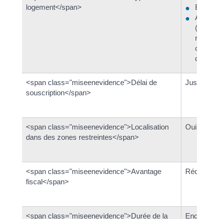
logement</span>
En l'ét
Avec tr
(ou réha
représ
class=
du coût 
<span class="miseenevidence">Délai de
Jusqu'au 
souscription</span>
<span class="miseenevidence">Localisation
Oui (zones
dans des zones restreintes</span>
<span class="miseenevidence">Avantage
Réduction 
fiscal</span>
<span class="miseenevidence">Durée de la
Engagement