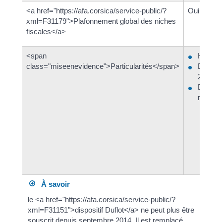
<a href="https://afa.corsica/service-public/?
Oui
xml=F31179">Plafonnement global des niches
fiscales</a>
<span
Habitat
class="miseenevidence">Particularités</span>
Disposit
2023
Disposit
région 
À savoir
le <a href="https://afa.corsica/service-public/?
xml=F31151">dispositif Duflot</a> ne peut plus être
souscrit depuis septembre 2014. Il est remplacé