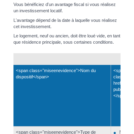
Vous bénéficiez d'un avantage fiscal si vous réalisez
un investissement locatif.
L'avantage dépend de la date à laquelle vous réalisez
cet investissement.
Le logement, neuf ou ancien, doit être loué vide, en tant
que résidence principale, sous certaines conditions.
<span class="miseenevidence">Nom du
<span
dispositif</span>
class="mi
href="https
public/?x
</span>
<span class="miseenevidence">Type de
Neuf