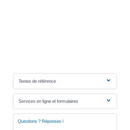
La déclaration 2024 des revenus de 2023 débutera en
avril 2024.
<span class="miseenevidence">Si vous devez faire
une déclaration papier</span>
Pour l'année 2023, la déclaration de revenus est
terminée.
La déclaration 2024 des revenus de 2023 débutera en
avril 2024.
Textes de référence
Services en ligne et formulaires
Questions ? Réponses !