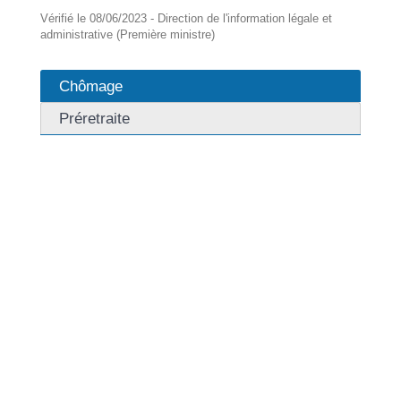
Vérifié le 08/06/2023 - Direction de l'information légale et
administrative (Première ministre)
Chômage
Préretraite
L'allocation perçue en cas de chômage, qu'il soit total
ou partiel, est <span
class="miseenevidence">imposable</span> sur le
revenu.
<span class="miseenevidence">La déclaration des
revenus par internet</span> est obligatoire si votre
résidence principale est équipée d'un accès à internet
et que vous êtes en mesure de faire votre déclaration
en ligne.
Pour l'année 2023, la déclaration de revenus est
terminée.