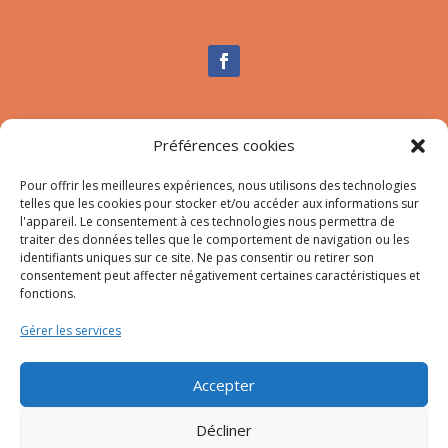
Nous contacter
Préférences cookies
Tél :
04.95.10.90.00
Pour offrir les meilleures expériences, nous utilisons des technologies
Mail
:
secretariat-mairie@afa.corsica
telles que les cookies pour stocker et/ou accéder aux informations sur
l'appareil. Le consentement à ces technologies nous permettra de
traiter des données telles que le comportement de navigation ou les
Adresse :
785 Strada d’Afà – Merria 20167 Afa
identifiants uniques sur ce site. Ne pas consentir ou retirer son
consentement peut affecter négativement certaines caractéristiques et
fonctions.
© 2023 Mairie d’Afa – Réalisation
SITEC
–
Plan du site
Gérer les services
–
Mention Légales
Accepter
Décliner