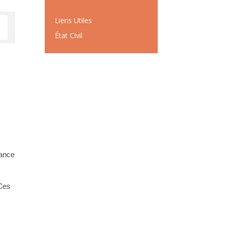
Liens Utiles
État Civil
sance
 Ces