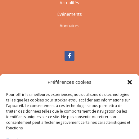
Actualités
Événements
Annuaires
Nous contacter
Préférences cookies
Tél :
04.95.10.90.00
Mail
:
secretariat-mairie@afa.corsica
Pour offrir les meilleures expériences, nous utilisons des technologies
telles que les cookies pour stocker et/ou accéder aux informations sur
l'appareil. Le consentement à ces technologies nous permettra de
traiter des données telles que le comportement de navigation ou les
Adresse :
785 Strada d’Afà – Merria 20167 Afa
identifiants uniques sur ce site. Ne pas consentir ou retirer son
consentement peut affecter négativement certaines caractéristiques et
fonctions.