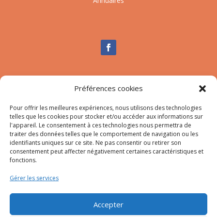
Annuaires
Nous contacter
Préférences cookies
Tél :
04.95.10.90.00
Mail
:
secretariat-mairie@afa.corsica
Pour offrir les meilleures expériences, nous utilisons des technologies
telles que les cookies pour stocker et/ou accéder aux informations sur
l'appareil. Le consentement à ces technologies nous permettra de
traiter des données telles que le comportement de navigation ou les
Adresse :
785 Strada d’Afà – Merria 20167 Afa
identifiants uniques sur ce site. Ne pas consentir ou retirer son
consentement peut affecter négativement certaines caractéristiques et
fonctions.
© 2023 Mairie d’Afa – Réalisation
SITEC
–
Plan du site
Gérer les services
–
Mention Légales
Accepter