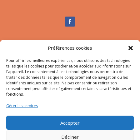
Nous contacter
Préférences cookies
Tél :
04.95.10.90.00
Pour offrir les meilleures expériences, nous utilisons des technologies
Mail
:
secretariat-mairie@afa.corsica
telles que les cookies pour stocker et/ou accéder aux informations sur
l'appareil. Le consentement à ces technologies nous permettra de
traiter des données telles que le comportement de navigation ou les
Adresse :
785 Strada d’Afà – Merria 20167 Afa
identifiants uniques sur ce site. Ne pas consentir ou retirer son
consentement peut affecter négativement certaines caractéristiques et
fonctions.
© 2023 Mairie d’Afa – Réalisation
SITEC
–
Plan du site
Gérer les services
–
Mention Légales
Accepter
Décliner