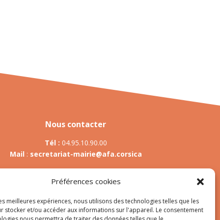
Nous contacter
Tél :
04.95.10.90.00
Mail
:
secretariat-mairie@afa.corsica
Préférences cookies
Adresse :
785 Strada d’Afà – Merria 20167 Afa
les meilleures expériences, nous utilisons des technologies telles que les
r stocker et/ou accéder aux informations sur l'appareil. Le consentement
ologies nous permettra de traiter des données telles que le