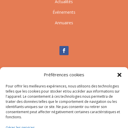
Actualités
Événements
Annuaires
Nous contacter
Préférences cookies
Tél :
04.95.10.90.00
Pour offrir les meilleures expériences, nous utilisons des technologies
Mail
:
secretariat-mairie@afa.corsica
telles que les cookies pour stocker et/ou accéder aux informations sur
l'appareil. Le consentement à ces technologies nous permettra de
traiter des données telles que le comportement de navigation ou les
Adresse :
785 Strada d’Afà – Merria 20167 Afa
identifiants uniques sur ce site. Ne pas consentir ou retirer son
consentement peut affecter négativement certaines caractéristiques et
fonctions.
© 2023 Mairie d’Afa – Réalisation
SITEC
–
Plan du site
Gérer les services